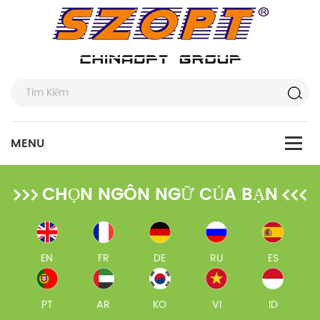
CHỌN NGÔN NGỮ CỦA BẠN
EN
FR
DE
RU
ES
PT
AR
KO
VI
ID