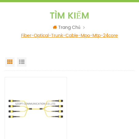
TÌM KIẾM
Trang Chủ
Fiber-Optical-Trunk-Cable-Mpo-Mtp-24core
Grid View
List View