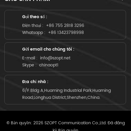
Gọi theo số :
Điện thoại :
+86 755 2818 3296
Whatsapp :
+86 13423798998
Gửi email cho chúng tôi :
E-mail :
info@szopt.net
Skype :
chinaopt1
Địa chỉ nhà :
6/F Bldg A,Huaming Industrial Park,Huaming
Road,Longhua District,Shenzhen,China.
© Bản quyền: 2026 SZOPT Communication Co.,Ltd. Đã đăng
ký Bản quyền