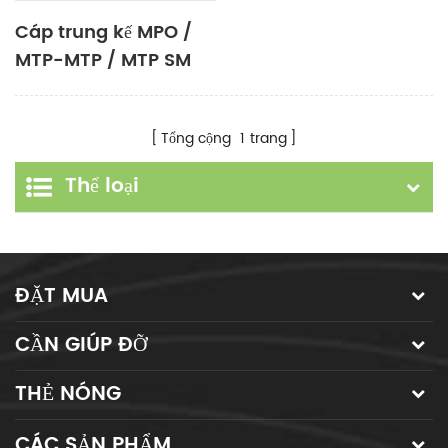
Cáp trung kế MPO /
MTP-MTP / MTP SM
MM OM3 OM4 OM5
24-144core
Tổng cộng
1
trang
Thể loại
ĐẶT MUA
CẦN GIÚP ĐỠ
THẺ NÓNG
CÁC SẢN PHẨM