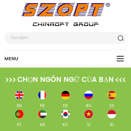
CHỌN NGÔN NGỮ CỦA BẠN
EN
FR
DE
RU
ES
PT
AR
KO
VI
ID