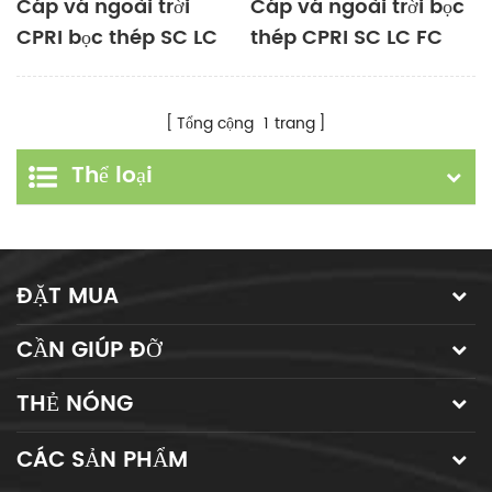
Cáp vá ngoài trời
Cáp vá ngoài trời bọc
CPRI bọc thép SC LC
thép CPRI SC LC FC
FC ST 2 lõi
ST 4 Core
Tổng cộng
1
trang
Thể loại
ĐẶT MUA
CẦN GIÚP ĐỠ
THẺ NÓNG
CÁC SẢN PHẨM