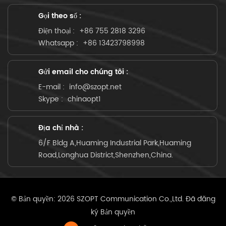
Gọi theo số :
Điện thoại :
+86 755 2818 3296
Whatsapp :
+86 13423798998
Gửi email cho chúng tôi :
E-mail :
info@szopt.net
Skype :
chinaopt1
Địa chỉ nhà :
6/F Bldg A,Huaming Industrial Park,Huaming
Road,Longhua District,Shenzhen,China.
© Bản quyền: 2026 SZOPT Communication Co.,Ltd. Đã đăng
ký Bản quyền