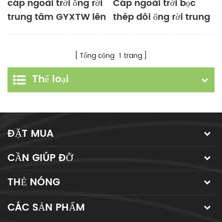
cáp ngoài trời ống rời
Cáp ngoài trời bọc
trung tâm GYXTW lên
thép đôi ống rời trung
đến 144C
tâm GYXTW53
Tổng cộng
1
trang
Thể loại
ĐẶT MUA
CẦN GIÚP ĐỠ
THẺ NÓNG
CÁC SẢN PHẨM