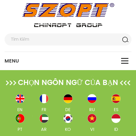
CHỌN NGÔN NGỮ CỦA BẠN
EN
FR
DE
RU
ES
PT
AR
KO
VI
ID