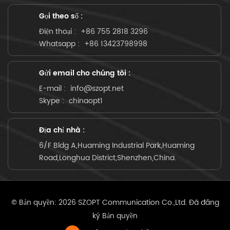
Gọi theo số :
Điện thoại :
+86 755 2818 3296
Whatsapp :
+86 13423798998
Gửi email cho chúng tôi :
E-mail :
info@szopt.net
Skype :
chinaopt1
Địa chỉ nhà :
6/F Bldg A,Huaming Industrial Park,Huaming
Road,Longhua District,Shenzhen,China.
© Bản quyền: 2026 SZOPT Communication Co.,Ltd. Đã đăng
ký Bản quyền