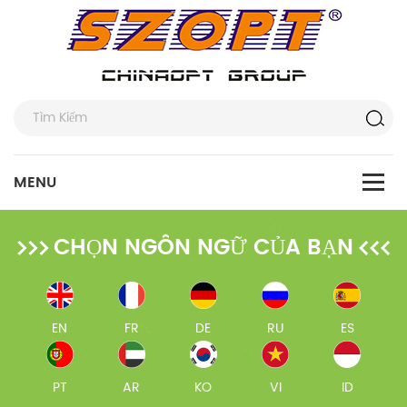
CHỌN NGÔN NGỮ CỦA BẠN
EN
FR
DE
RU
ES
PT
AR
KO
VI
ID