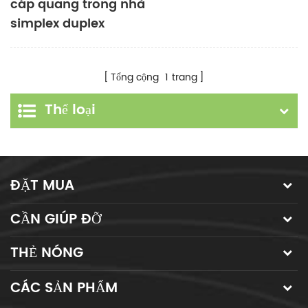
cáp quang trong nhà
simplex duplex
singlemode
multimode
Tổng cộng
1
trang
Thể loại
ĐẶT MUA
CẦN GIÚP ĐỠ
THẺ NÓNG
CÁC SẢN PHẨM