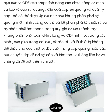
hộp đơn vị ODF của szopt
tính năng của chức năng cố định
và bảo vệ cáp sợi quang , đầu cuối cáp sợi quang và quản lý
cáp . nó có thể được lắp đặt như một khung phân phối sợi
quang một mình , cũng có thể với bộ phân phối kỹ thuật số và
bộ phân phối âm thanh trong tủ / giá đỡ tạo thành một
khung phân phối toàn diện . bảng vá ODF linh hoạt trong cấu
hình , đơn giản trong cài đặt , dễ bảo trì , và là thiết bị không
thể thiếu cho các thiết bị đầu cuối mạng cáp quang hoặc các
nút chuyển tiếp để nối sợi cáp và bím tóc . vui lòng liên hệ với
chúng tôi để biết thêm chi tiết .