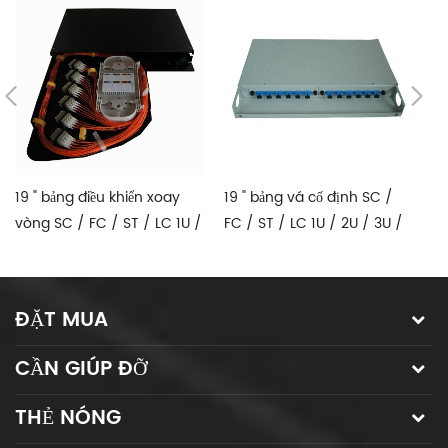
19 " bảng điều khiển xoay
19 " bảng vá cố định SC /
k
vòng SC / FC / ST / LC 1U /
FC / ST / LC 1U / 2U / 3U /
2
2U / 3U / 4U 12C 24C 36C
4U 12C 24C 36C 48C 96C
SC
48C 96C 144C
144C
ĐẶT MUA
CẦN GIÚP ĐỠ
THẺ NÓNG