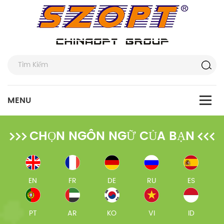
CHỌN NGÔN NGỮ CỦA BẠN
EN
FR
DE
RU
ES
PT
AR
KO
VI
ID