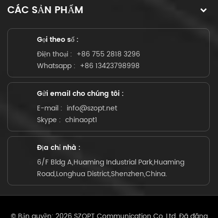
CÁC SẢN PHẨM
Gọi theo số :
Điện thoại :
+86 755 2818 3296
Whatsapp :
+86 13423798998
Gửi email cho chúng tôi :
E-mail :
info@szopt.net
Skype :
chinaopt1
Địa chỉ nhà :
6/F Bldg A,Huaming Industrial Park,Huaming
Road,Longhua District,Shenzhen,China.
© Bản quyền: 2026 SZOPT Communication Co.,Ltd. Đã đăng