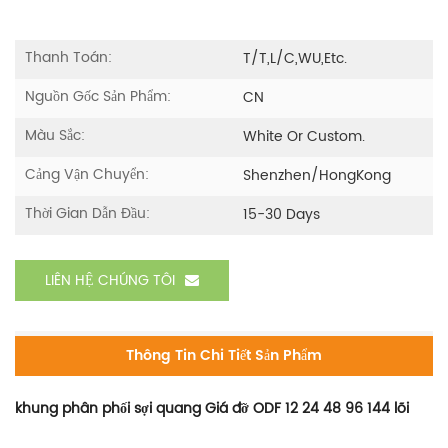
Thanh Toán:
T/T,L/C,WU,etc.
Nguồn Gốc Sản Phẩm:
CN
Màu Sắc:
White Or Custom.
Cảng Vận Chuyển:
Shenzhen/HongKong
Thời Gian Dẫn Đầu:
15-30 Days
LIÊN HỆ CHÚNG TÔI
Thông Tin Chi Tiết Sản Phẩm
khung phân phối sợi quang Giá đỡ ODF 12 24 48 96 144 lõi