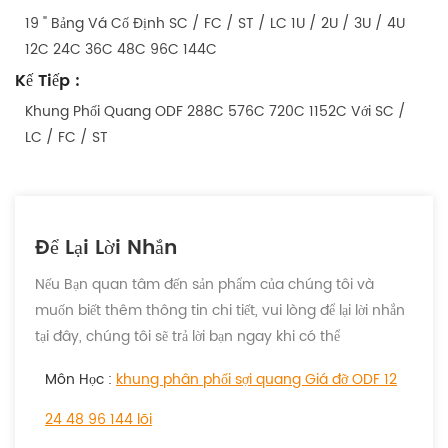
19 " Bảng Vá Cố Định SC / FC / ST / LC 1U / 2U / 3U / 4U
12C 24C 36C 48C 96C 144C
Kế Tiếp :
Khung Phối Quang ODF 288C 576C 720C 1152C Với SC /
LC / FC / ST
Để Lại Lời Nhắn
Nếu Bạn quan tâm đến sản phẩm của chúng tôi và
muốn biết thêm thông tin chi tiết, vui lòng để lại lời nhắn
tại đây, chúng tôi sẽ trả lời bạn ngay khi có thể
Môn Học :
khung phân phối sợi quang Giá đỡ ODF 12
24 48 96 144 lõi