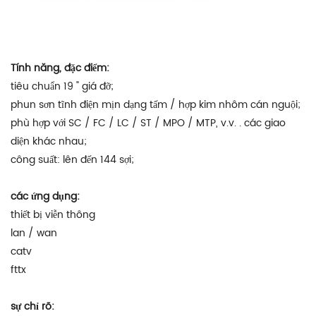
Tính năng, đặc điểm:
tiêu chuẩn 19 " giá đỡ;
phun sơn tĩnh điện mịn dạng tấm / hợp kim nhôm cán nguội;
phù hợp với SC / FC / LC / ST / MPO / MTP, v.v. . các giao
diện khác nhau;
công suất: lên đến 144 sợi;
các ứng dụng:
thiết bị viễn thông
lan / wan
catv
fttx
sự chỉ rõ: