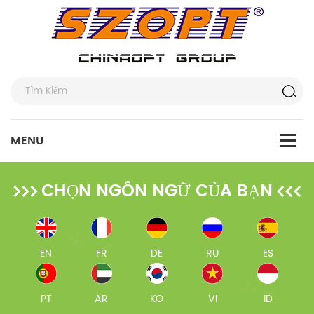
CHỌN NGÔN NGỮ CỦA BẠN
EN
FR
DE
RU
ES
PT
AR
KO
VI
ID