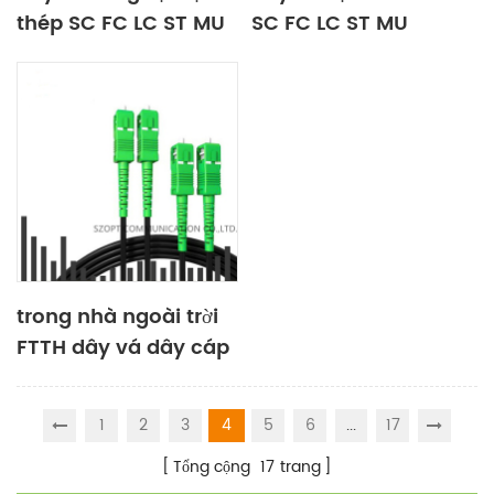
thép SC FC LC ST MU
SC FC LC ST MU
E2000 đa chế độ
E2000 đa chế độ đơn
singlemode song
công đơn giản
trong nhà ngoài trời
FTTH dây vá dây cáp
SC-SC UPC APC 1C
2C 4C
1
2
3
4
5
6
...
17
Tổng cộng
17
trang