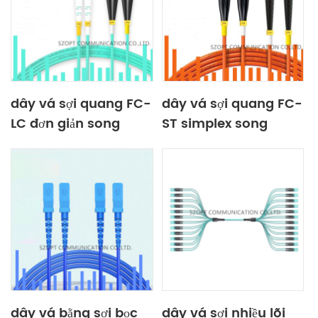
dây vá sợi quang FC-
dây vá sợi quang FC-
LC đơn giản song
ST simplex song
công đơn chế độ MM
công đơn chế độ MM
OM3 OM4 OM5
OM3 OM4 OM5
dây vá bằng sợi bọc
dây vá sợi nhiều lõi