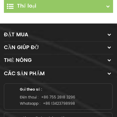
Thể loại
ĐẶT MUA
CẦN GIÚP ĐỠ
THẺ NÓNG
CÁC SẢN PHẨM
Gọi theo số :
Điện thoại :
+86 755 2818 3296
Whatsapp :
+86 13423798998