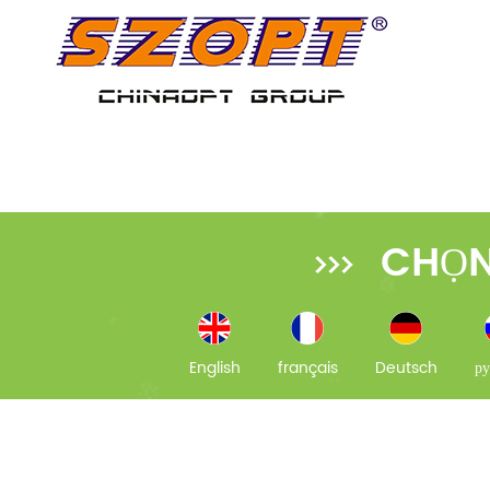
CHỌN
English
français
Deutsch
ру