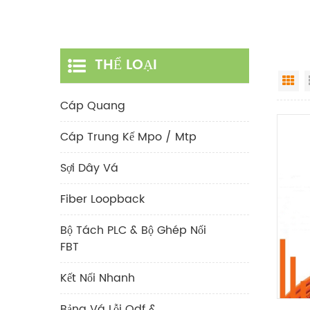
THỂ LOẠI
Gr
Cáp Quang
Cáp Trung Kế Mpo / Mtp
Sợi Dây Vá
Fiber Loopback
Bộ Tách PLC & Bộ Ghép Nối
FBT
Kết Nối Nhanh
Bảng Vá Lỗi Odf &