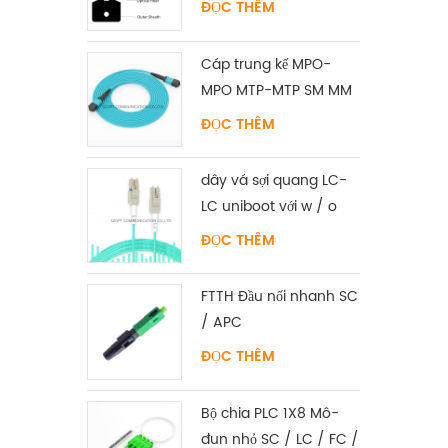
ĐỌC THÊM
độ
Cáp trung kế MPO-
MPO MTP-MTP SM MM
OM3 OM4 OM5 12/16 /
ĐỌC THÊM
24C
dây vá sợi quang LC-
LC uniboot với w / o
tab singlemode
ĐỌC THÊM
multimode
FTTH Đầu nối nhanh SC
/ APC
ĐỌC THÊM
Bộ chia PLC 1X8 Mô-
đun nhỏ SC / LC / FC /