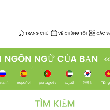
TRANG CHỦ
VỀ CHÚNG TÔI
CÁC S
BỘ TÁCH PLC & BỘ GHÉP NỐI FBT
BỘ CHUYỂN ĐỔI SỢI QUANG
UTP, STP, FTP & S/FTP
FTTA CABLE ASSEMBLIES
CÁP TRUNG KẾ MPO / MTP
BỘ SUY GIẢM QUANG HỌC
DIFFERENCE OF EACH MULTIMODE FIBER
FTTH FAST CONNECTORS
 NGÔN NGỮ CỦA BẠN
сский
español
português
العربية
한국의
Tiếng
TÌM KIẾM