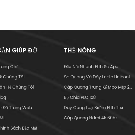
CẦN GIÚP ĐỠ
THẺ NÓNG
rang Chủ
Đầu Nối Nhanh Ftth Sc Apc
ề Chúng Tôi
Sợi Quang Vá Dây Lc-Lc Uniboot Om4
iên Hệ Chúng Tôi
Cáp Quang Trung Kế Mpo Mtp 24core
log
Bộ Chia PLC 1x8
ơ Đồ Trang Web
Dây Cung Loại Bướm Ftth Thả
ML
Cáp Quang Hdmi 4k 60hz
hính Sách Bảo Mật