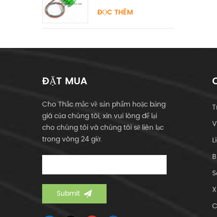
ST UPC APC
ĐỌC THÊM
ĐẶT MUA
Cho Thắc mắc về sản phẩm hoặc bảng
T
giá của chúng tôi, xin vui lòng để lại
V
cho chúng tôi và chúng tôi sẽ liên lạc
trong vòng 24 giờ.
L
B
S
X
C