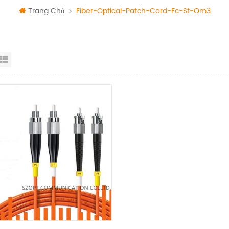
Trang Chủ
Fiber-Optical-Patch-Cord-Fc-St-Om3
id View
List View