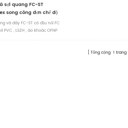
á sợi quang FC-ST
ex song công đơn chế độ
M3 OM4 OM5
ang vá dây FC-ST có đầu nối FC
với PVC , LSZH , áo khoác OFNP
àng (sm); màu cam (om1 /
 aqua (om3) , đỏ tươi ( om4) ,
Tổng cộng
1
trang
hanh (om5) hoặc tùy chỉnh ,
ính cáp là 3 . 0mm , 2 . 8mm , 2
 2 . 0mm , 1 . 8mm , 1 . 6mm , 1 .
 . 9mm , v.v .