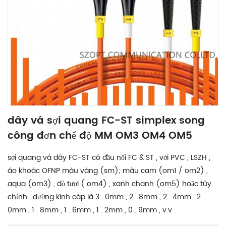
dây vá sợi quang FC-ST simplex song
công đơn chế độ MM OM3 OM4 OM5
sợi quang vá dây FC-ST có đầu nối FC & ST , với PVC , LSZH ,
áo khoác OFNP màu vàng (sm); màu cam (om1 / om2) ,
aqua (om3) , đỏ tươi ( om4) , xanh chanh (om5) hoặc tùy
chỉnh , đường kính cáp là 3 . 0mm , 2 . 8mm , 2 . 4mm , 2 .
0mm , 1 . 8mm , 1 . 6mm , 1 . 2mm , 0 . 9mm , v.v .