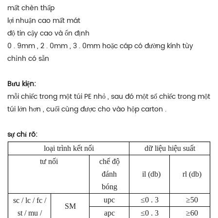
mất chèn thấp
lợi nhuận cao mất mát
độ tin cậy cao và ổn định
0 . 9mm , 2 . 0mm , 3 . 0mm hoặc cáp có đường kính tùy
chỉnh có sẵn
Bưu kiện:
mỗi chiếc trong một túi PE nhỏ , sau đó một số chiếc trong một
túi lớn hơn , cuối cùng được cho vào hộp carton .
sự chỉ rõ:
loại trình kết nối
dữ liệu hiệu suất
tư nối
chế độ
đánh
il (db)
rl (db)
bóng
upc
≤0 . 3
≥50
sc / lc / fc /
SM
st / mu /
apc
≤0 . 3
≥60