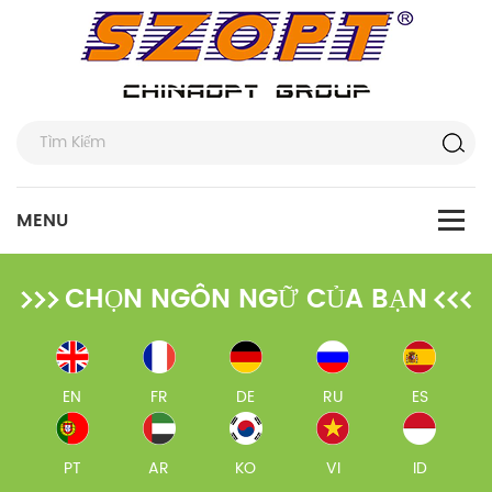
CHỌN NGÔN NGỮ CỦA BẠN
EN
FR
DE
RU
ES
PT
AR
KO
VI
ID