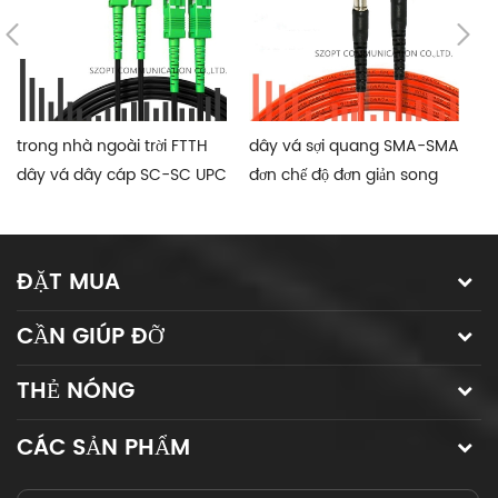
trong nhà ngoài trời FTTH
dây vá sợi quang SMA-SMA
ch
dây vá dây cáp SC-SC UPC
đơn chế độ đơn giản song
vá
APC 1C 2C 4C
công đa chế độ
gi
ĐẶT MUA
CẦN GIÚP ĐỠ
THẺ NÓNG
CÁC SẢN PHẨM