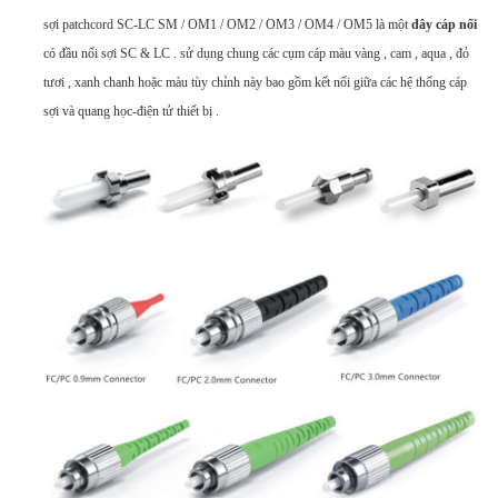
sợi patchcord SC-LC SM / OM1 / OM2 / OM3 / OM4 / OM5 là một
dây cáp nối
có đầu nối sợi SC & LC . sử dụng chung các cụm cáp màu vàng , cam , aqua , đỏ
tươi , xanh chanh hoặc màu tùy chỉnh này bao gồm kết nối giữa các hệ thống cáp
sợi và quang học-điện tử thiết bị .