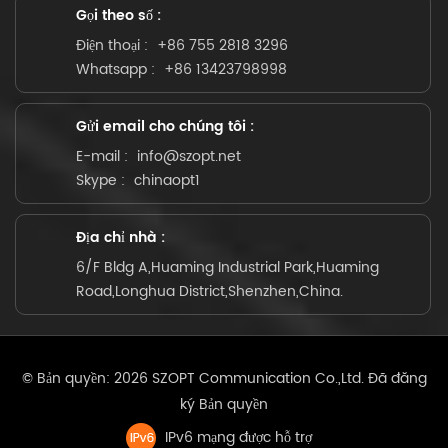
Gọi theo số :
Điện thoại :
+86 755 2818 3296
Whatsapp :
+86 13423798998
Gửi email cho chúng tôi :
E-mail :
info@szopt.net
Skype :
chinaopt1
Địa chỉ nhà :
6/F Bldg A,Huaming Industrial Park,Huaming
Road,Longhua District,Shenzhen,China.
© Bản quyền: 2026 SZOPT Communication Co.,Ltd. Đã đăng
ký Bản quyền
IPv6 mạng được hỗ trợ