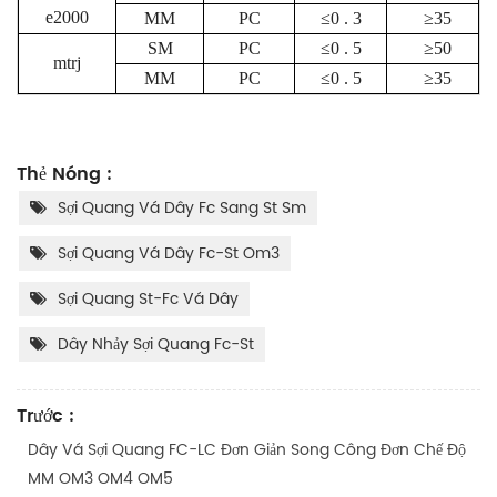
e2000
MM
PC
≤0 . 3
≥35
SM
PC
≤0 . 5
≥50
mtrj
MM
PC
≤0 . 5
≥35
Thẻ Nóng :
Sợi Quang Vá Dây Fc Sang St Sm
Sợi Quang Vá Dây Fc-St Om3
Sợi Quang St-Fc Vá Dây
Dây Nhảy Sợi Quang Fc-St
Trước :
Dây Vá Sợi Quang FC-LC Đơn Giản Song Công Đơn Chế Độ
MM OM3 OM4 OM5