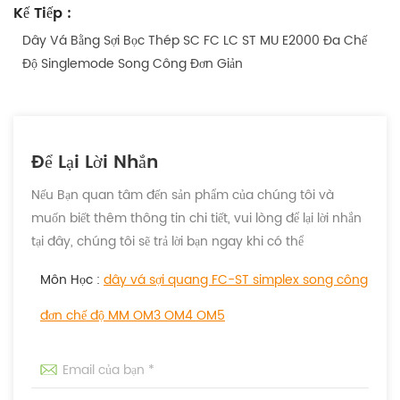
Kế Tiếp :
Dây Vá Bằng Sợi Bọc Thép SC FC LC ST MU E2000 Đa Chế
Độ Singlemode Song Công Đơn Giản
Để Lại Lời Nhắn
Nếu Bạn quan tâm đến sản phẩm của chúng tôi và
muốn biết thêm thông tin chi tiết, vui lòng để lại lời nhắn
tại đây, chúng tôi sẽ trả lời bạn ngay khi có thể
Môn Học :
dây vá sợi quang FC-ST simplex song công
đơn chế độ MM OM3 OM4 OM5