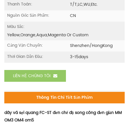
Thanh Toán:
T/T,LC,WU,etc.
Nguồn Gốc Sản Phẩm:
CN
Màu Sắc:
Yellow,orange,aqua,magenta Or Custom
Cảng Vận Chuyển:
Shenzhen/HongKong
Thời Gian Dẫn Đầu:
3-15days
LIÊN HỆ CHÚNG TÔI
Thông Tin Chi Tiết Sản Phẩm
dây vá sợi quang FC-ST đơn chế độ song công đơn giản MM
OM3 OM4 om5